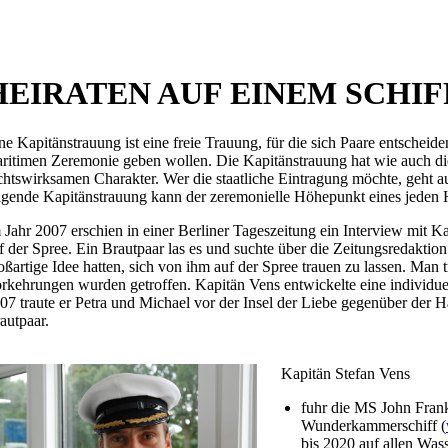
HEIRATEN AUF EINEM SCHIF
ne Kapitänstrauung ist eine freie Trauung, für die sich Paare entscheide
ritimen Zeremonie geben wollen. Die Kapitänstrauung hat wie auch di
chtswirksamen Charakter. Wer die staatliche Eintragung möchte, geht a
lgende Kapitänstrauung kann der zeremonielle Höhepunkt eines jeden 
 Jahr 2007 erschien in einer Berliner Tageszeitung ein Interview mit 
f der Spree. Ein Brautpaar las es und suchte über die Zeitungsredaktion
oßartige Idee hatten, sich von ihm auf der Spree trauen zu lassen. Man 
rkehrungen wurden getroffen. Kapitän Vens entwickelte eine individu
07 traute er Petra und Michael vor der Insel der Liebe gegenüber der Ha
autpaar.
Kapitän Stefan Vens
fuhr die MS John Frank
Wunderkammerschiff (
bis 2020 auf allen Wa