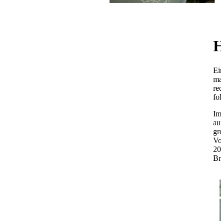
Ei
ma
re
fo
Im
au
gr
Vo
20
Br