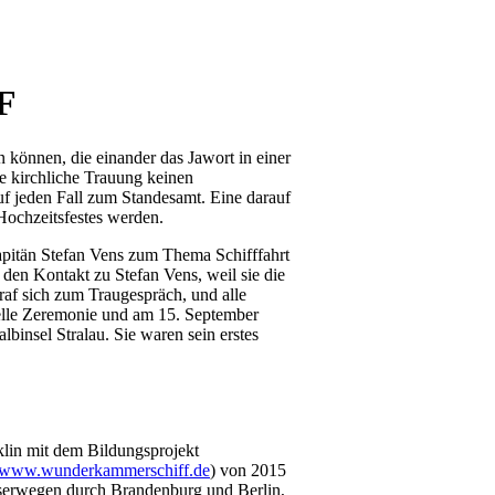
F
n können, die einander das Jawort in einer
e kirchliche Trauung keinen
uf jeden Fall zum Standesamt. Eine darauf
Hochzeitsfestes werden.
Kapitän Stefan Vens zum Thema Schifffahrt
 den Kontakt zu Stefan Vens, weil sie die
traf sich zum Traugespräch, und alle
elle Zeremonie und am 15. September
lbinsel Stralau. Sie waren sein erstes
lin mit dem Bildungsprojekt
www.wunderkammerschiff.de
) von 2015
sserwegen durch Brandenburg und Berlin,